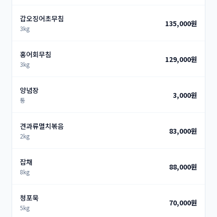
갑오징어초무침
135,000원
3kg
홍어회무침
129,000원
3kg
양념장
3,000원
통
견과류멸치볶음
83,000원
2kg
잡채
88,000원
8kg
청포묵
70,000원
5kg