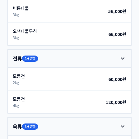
비름나물
56,000원
3kg
오색나물무침
66,000원
3kg
expand_more
전류
2개 품목
모듬전
60,000원
2kg
모듬전
120,000원
4kg
expand_more
육류
6개 품목