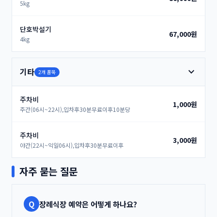
5kg
단호박설기
67,000원
4kg
expand_more
기타
2개 품목
주차비
1,000원
주간(06시~22시),입차후30분무료이후10분당
주차비
3,000원
야간(22시~익일06시),입차후30분무료이후
자주 묻는 질문
Q
장례식장 예약은 어떻게 하나요?