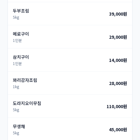
두부조림
39,000원
5kg
메로구이
29,000원
1인분
삼치구이
14,000원
1인분
꽈리감자조림
28,000원
1kg
도라지오이무침
110,000원
5kg
무생채
45,000원
5kg