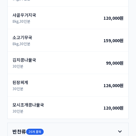
사골우거지국
120,000원
8kg,30인분
소고기무국
159,000원
8kg,30인분
김치콩나물국
99,000원
30인분
된장찌게
126,000원
30인분
모시조개콩나물국
120,000원
30인분
expand_more
반찬류
26개 품목