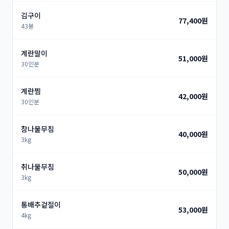
김구이
77,400원
43봉
계란말이
51,000원
30인분
계란찜
42,000원
30인분
참나물무침
40,000원
3kg
취나물무침
50,000원
3kg
통배추겉절이
53,000원
4kg