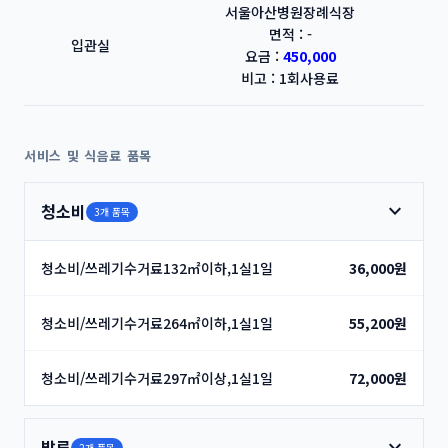
서울아산병원장례식장
면적 : -
입관실
요금 :
450,000
비고 : 1회사용료
서비스 및 식음료 품목
expand_more
청소비
3개 품목
청소비/쓰레기수거료132㎡이하,1실1일
36,000원
청소비/쓰레기수거료264㎡이하,1실1일
55,200원
청소비/쓰레기수거료297㎡이상,1실1일
72,000원
expand_more
밥류
2개 품목