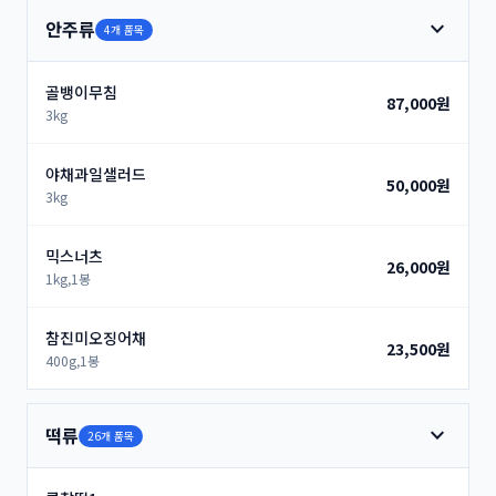
expand_more
안주류
4개 품목
골뱅이무침
87,000원
3kg
야채과일샐러드
50,000원
3kg
믹스너츠
26,000원
1kg,1봉
참진미오징어채
23,500원
400g,1봉
expand_more
떡류
26개 품목