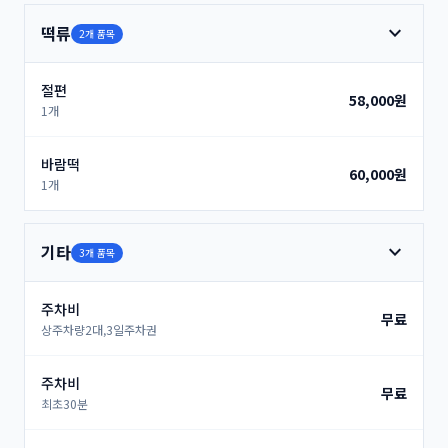
expand_more
떡류
2개 품목
절편
58,000원
1개
바람떡
60,000원
1개
expand_more
기타
3개 품목
주차비
무료
상주차량2대,3일주차권
주차비
무료
최초30분