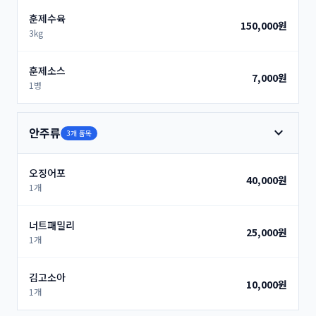
훈제수육
150,000원
3kg
훈제소스
7,000원
1병
expand_more
안주류
3개 품목
오징어포
40,000원
1개
너트패밀리
25,000원
1개
김고소아
10,000원
1개