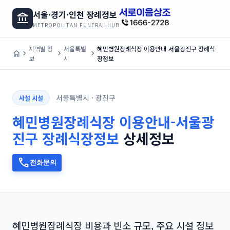
서울·경기·인천 장례정보
account_balance
METROPOLITAN FUNERAL HUB
home
chevron_right
chevron_right
chevron_right
보
시
장정보
서울특별시 · 광진구
사설 시설
진구 장례식장정보
상세정보
call
전화문의