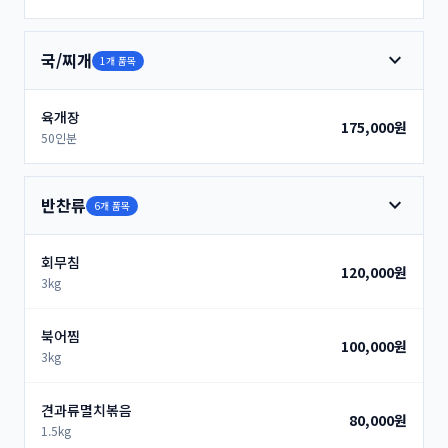
expand_more
국/찌개
1개 품목
육개장
175,000원
50인분
expand_more
반찬류
6개 품목
회무침
120,000원
3kg
북어찜
100,000원
3kg
견과류멸치볶음
80,000원
1.5kg