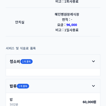
비고 : 1회사용료
혜민병원장례식장
면적 : -
안치실
요금 :
96,000
비고 : 1일사용료
서비스 및 식음료 품목
expand_more
청소비
1개 품목
expand_more
밥류
1개 품목
밥
60,000원
50인분