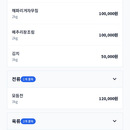
해파리겨자무침
100,000원
2kg
메추리장조림
100,000원
2kg
김치
50,000원
3kg
expand_more
전류
1개 품목
모듬전
120,000원
3kg
expand_more
육류
2개 품목