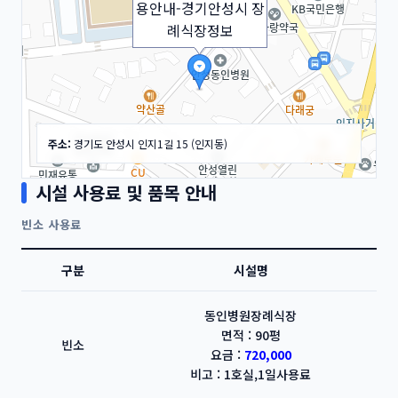
용안내-경기안성시 장
례식장정보
주소:
경기도 안성시 인지1길 15 (인지동)
시설 사용료 및 품목 안내
빈소 사용료
구분
시설명
50m
동인병원장례식장
면적 : 90평
빈소
요금 :
720,000
비고 : 1호실,1일사용료