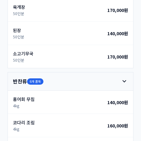
육개장
170,000원
50인분
된장
140,000원
50인분
소고기무국
170,000원
50인분
expand_more
반찬류
6개 품목
홍어회 무침
140,000원
4kg
코다리 조림
160,000원
4kg