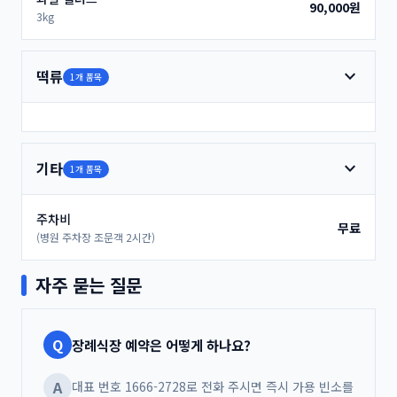
90,000원
3kg
expand_more
떡류
1개 품목
expand_more
기타
1개 품목
주차비
무료
(병원 주차장 조문객 2시간)
자주 묻는 질문
Q
장례식장 예약은 어떻게 하나요?
A
대표 번호 1666-2728로 전화 주시면 즉시 가용 빈소를