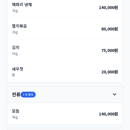
해파리 냉채
140,000원
3kg
멸치볶음
80,000원
2kg
김치
75,000원
5kg
새우젓
20,000원
통
expand_more
전류
1개 품목
모듬
140,000원
4kg