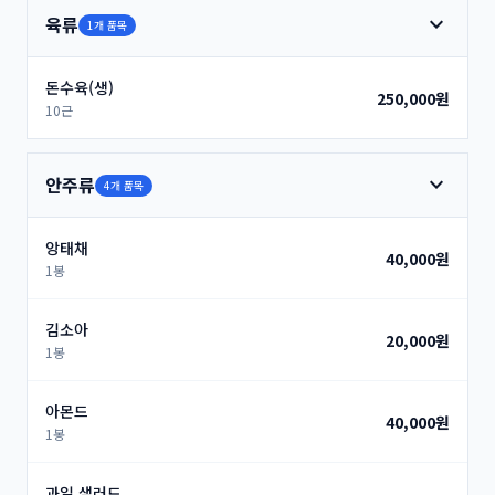
expand_more
육류
1개 품목
돈수육(생)
250,000원
10근
expand_more
안주류
4개 품목
앙태채
40,000원
1봉
김소아
20,000원
1봉
아몬드
40,000원
1봉
과일 샐러드