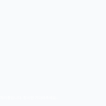
처리중입니다. 잠시만 기다려주세요..