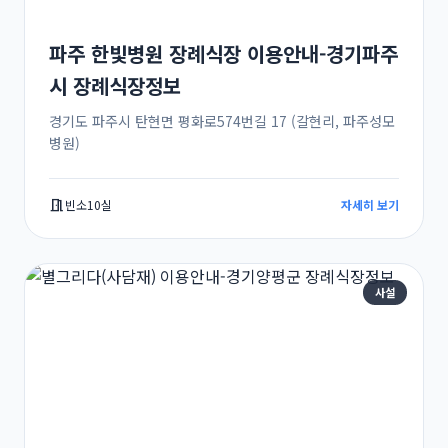
파주 한빛병원 장례식장 이용안내-경기파주
시 장례식장정보
경기도 파주시 탄현면 평화로574번길 17 (갈현리, 파주성모
병원)
meeting_room
빈소
10
실
자세히 보기
사설