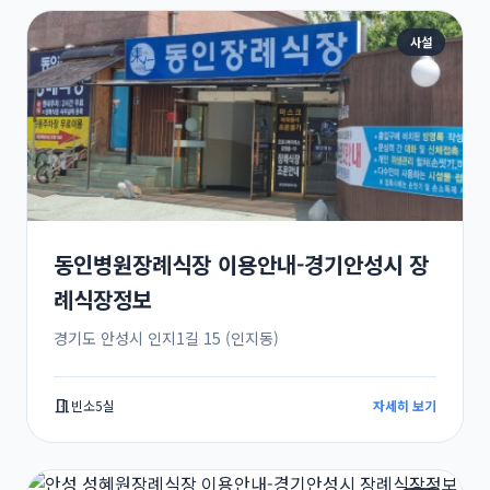
사설
동인병원장례식장 이용안내-경기안성시 장
례식장정보
경기도 안성시 인지1길 15 (인지동)
meeting_room
빈소
5
실
자세히 보기