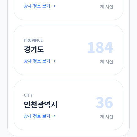
상세 정보 보기 →
개 시설
184
PROVINCE
경기도
상세 정보 보기 →
개 시설
36
CITY
인천광역시
상세 정보 보기 →
개 시설