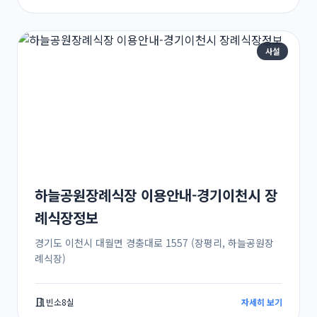
사설
하늘공원장례식장 이용안내-경기이천시 장
례식장정보
경기도 이천시 대월면 경충대로 1557 (장평리, 하늘공원장
례식장)
meeting_room
빈소
8
실
자세히 보기