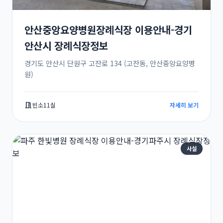
안산중앙요양병원장례식장 이용안내-경기
안산시 장례식장정보
경기도 안산시 단원구 고잔로 134 (고잔동, 안산중앙요양병
원)
meeting_room
빈소
11
실
자세히 보기
사설