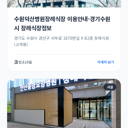
수원덕산병원장례식장 이용안내-경기수원
시 장례식장정보
경기도 수원시 권선구 서부로 1670번길 9 B2층 장례식장
(고색동)
meeting_room
빈소
10
실
자세히 보기
사설