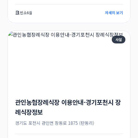
meeting_room
빈소
6
실
자세히 보기
사설
관인농협장례식장 이용안내-경기포천시 장
례식장정보
경기도 포천시 관인면 창동로 1875 (탄동리)